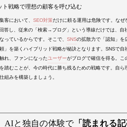
ット戦略で理想の顧客を呼び込む
集客において、
SEO対策
だけに頼る運用は危険です。なぜ
が回答し、従来の「検索→ブログ」という導線だけでは、自
なっているからです。そこで、
SNS
の拡散力で「認知」を
頼」を築くハイブリッド戦略が秘訣となります。SNSで自
触れ、ファンになった
ユーザー
がブログで確信を得る。こ
を踏むことが、今の時代に勝ち残るための戦略です。自ら理
仕組みを構築しましょう。
】AIと独自の体験で
「読まれる記