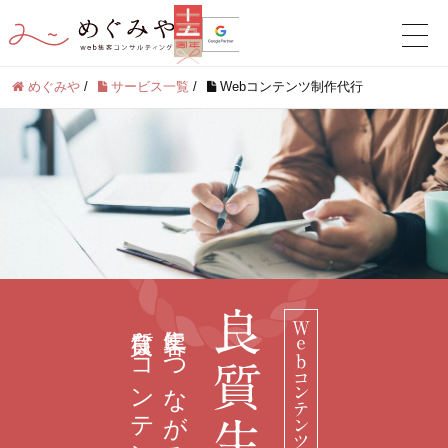
めぐみや
/
サービス一覧
/
Webコンテンツ制作代行
良質なコンテンツ制作
集客につながる