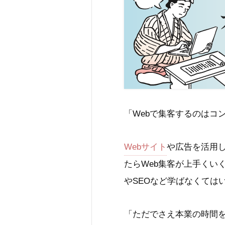
「Webで集客するのはコ
Webサイト
や広告を活用
たらWeb集客が上手くい
やSEOなど学ばなくては
「ただでさえ本業の時間を