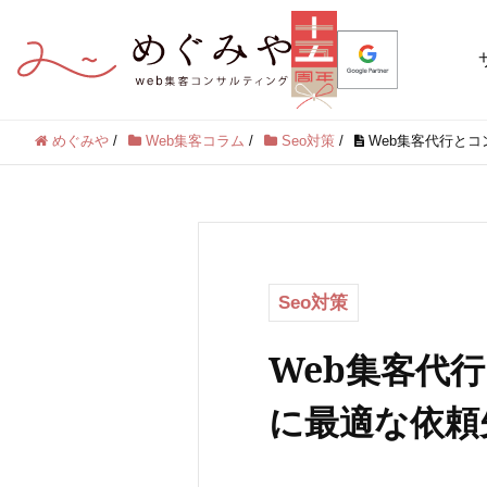
めぐみや
/
Web集客コラム
/
Seo対策
/
Web集客代行と
Seo対策
Web集客代
に最適な依頼