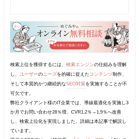
検索上位を獲得するには、
検索エンジン
の仕組みを理解
し、
ユーザー
の
ニーズ
を的確に捉えた
コンテンツ
制作、
そして本質的かつ継続的な
SEO対策
を実施することが不
可欠です。
弊社クライアント様のIT企業では、導線最適化を実施し3
か月でお問い合わせ28％増、CVR1.2％→1.9％へ改善
し、検索上位化を実現しました。詳細は本記事で解説し
ています。