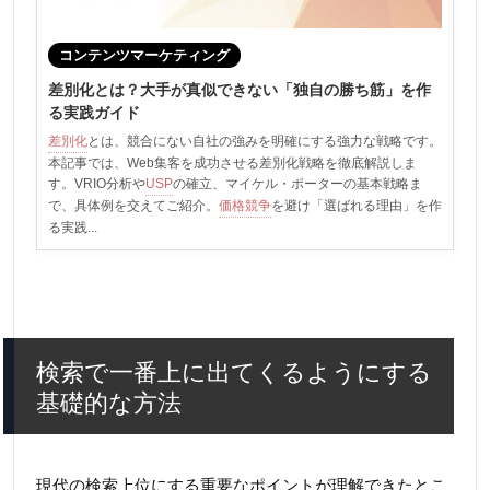
コンテンツマーケティング
差別化とは？大手が真似できない「独自の勝ち筋」を作
る実践ガイド
差別化
とは、競合にない自社の強みを明確にする強力な戦略です。
本記事では、Web集客を成功させる差別化戦略を徹底解説しま
す。VRIO分析や
USP
の確立、マイケル・ポーターの基本戦略ま
で、具体例を交えてご紹介。
価格競争
を避け「選ばれる理由」を作
る実践...
検索で一番上に出てくるようにする
基礎的な方法
現代の検索上位にする重要なポイントが理解できたとこ